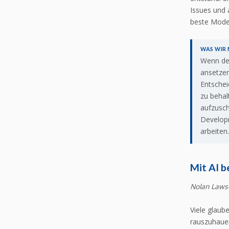
Issues und
beste Model
WAS WIR
Wenn der
ansetzen
Entschei
zu behal
aufzusch
Developm
arbeiten
Mit AI b
Nolan Laws
Viele glaub
rauszuhauen