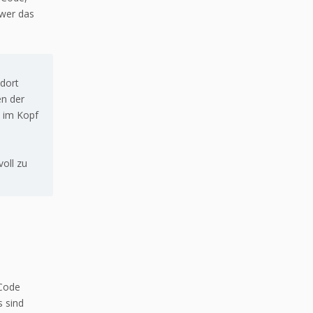
 wer das
dort
en der
s im Kopf
oll zu
 Code
 sind