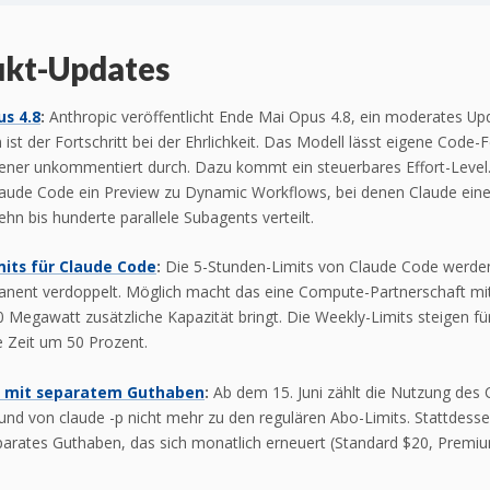
ukt-Updates
s 4.8
:
Anthropic veröffentlicht Ende Mai Opus 4.8, ein moderates Up
n ist der Fortschritt bei der Ehrlichkeit. Das Modell lässt eigene Code-
tener unkommentiert durch. Dazu kommt ein steuerbares Effort-Level.
Claude Code ein Preview zu Dynamic Workflows, bei denen Claude ein
ehn bis hunderte parallele Subagents verteilt.
its für Claude Code
:
Die 5-Stunden-Limits von Claude Code werden 
anent verdoppelt. Möglich macht das eine Compute-Partnerschaft mi
0 Megawatt zusätzliche Kapazität bringt. Die Weekly-Limits steigen fü
 Zeit um 50 Prozent.
 mit separatem Guthaben
:
Ab dem 15. Juni zählt die Nutzung des 
nd von claude -p nicht mehr zu den regulären Abo-Limits. Stattdessen
parates Guthaben, das sich monatlich erneuert (Standard $20, Premi