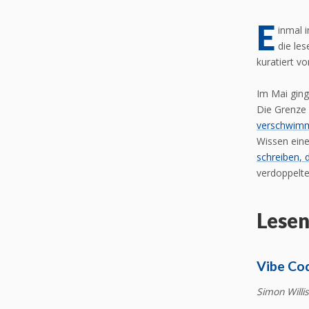
E
inmal 
die le
kuratiert v
Im Mai ging
Die Grenze 
verschwim
Wissen eine
schreiben, 
verdoppelte
Lesen
Vibe Co
Simon Willi