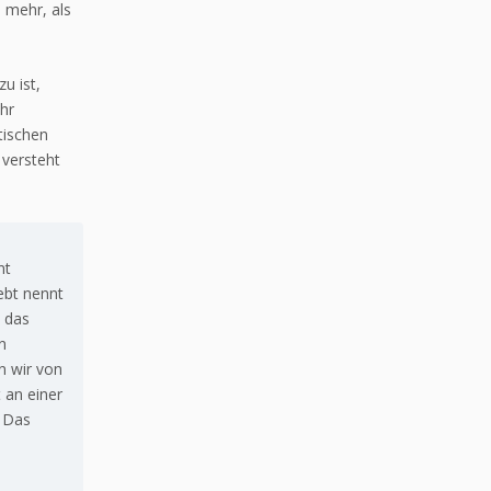
e mehr, als
u ist,
hr
tischen
 versteht
nt
ebt nennt
d das
n
n wir von
 an einer
. Das