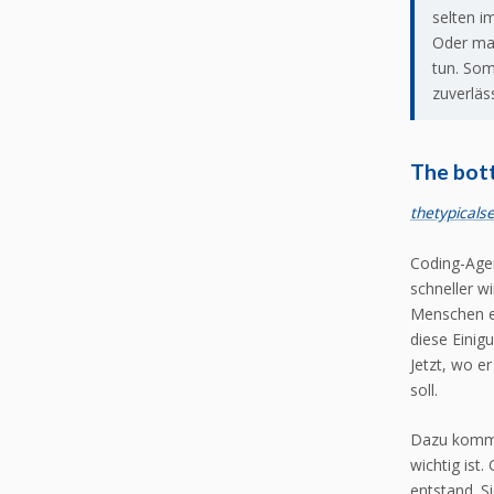
selten i
Oder man
tun. Som
zuverläss
The bot
thetypicals
Coding-Agen
schneller wi
Menschen ei
diese Einig
Jetzt, wo er
soll.
Dazu kommt
wichtig ist
entstand. S