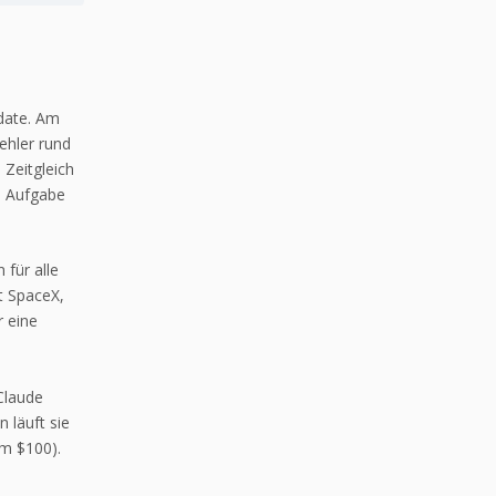
date. Am
Fehler rund
 Zeitgleich
e Aufgabe
für alle
t SpaceX,
r eine
Claude
 läuft sie
um $100).