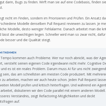
gut darin, Bugs zu finden. Wirft man sie auf eine Codebasis, finden si
st.
egt nicht im Finden, sondern im Priorisieren und Prüfen. Ein Ansatz daz
schiedene Modelle denselben Pull Request reviewen zu lassen. Je me
liche Modelle, desto weniger Fehlalarme. Danach arbeitet man die kri
 lässt die unwichtigen liegen. Schneller wird man so zwar nicht, dafür
e besser und die Qualität steigt.
 MITNEHMEN
 Tempo kommen auch Probleme. Wer nur noch abnickt, was der Age
rt, versteht seinen eigenen Code irgendwann nicht mehr. Cognitive D
, und es ist ein reales Problem. Darum muss AI für uns nicht zwingen
 sein, das am schnellsten am meisten Code produziert. Mit mehrere
 zu arbeiten, machen wir auch heute schon. Jeden Pull Request lasse
eiten Modell prüfen und kritisch hinterfragen. Und während ein Agent
arbeitet, diskutieren wir den Code parallel mit einem anderen Modell
esseres Verständnis, zeigt Refactoring-Möglichkeiten und deckt
itsfragen auf.