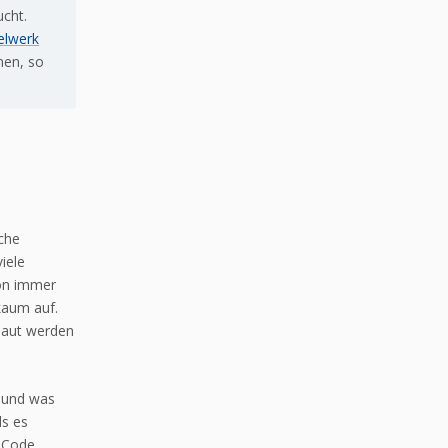
ucht.
elwerk
men, so
che
viele
hon immer
kaum auf.
ebaut werden
 und was
ls es
s Code,