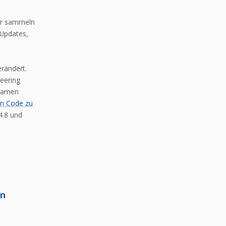
Wir sammeln
-Updates,
erändert.
eering
samen
n Code zu
4.8 und
en