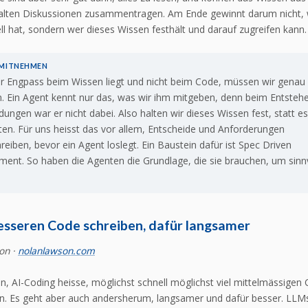
 alten Diskussionen zusammentragen. Am Ende gewinnt darum nicht,
l hat, sondern wer dieses Wissen festhält und darauf zugreifen kann.
 MITNEHMEN
 Engpass beim Wissen liegt und nicht beim Code, müssen wir genau 
. Ein Agent kennt nur das, was wir ihm mitgeben, denn beim Entsteh
dungen war er nicht dabei. Also halten wir dieses Wissen fest, statt e
ten. Für uns heisst das vor allem, Entscheide und Anforderungen
reiben, bevor ein Agent loslegt. Ein Baustein dafür ist Spec Driven
ent. So haben die Agenten die Grundlage, die sie brauchen, um sinnv
.
esseren Code schreiben, dafür langsamer
on ·
nolanlawson.com
en, AI-Coding heisse, möglichst schnell möglichst viel mittelmässigen
. Es geht aber auch andersherum, langsamer und dafür besser. LLMs