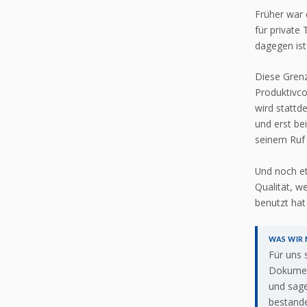
Früher war 
für private
dagegen ist
Diese Grenz
Produktivco
wird stattd
und erst be
seinem Ruf 
Und noch e
Qualität, we
benutzt hat
WAS WIR
Für uns 
Dokument
und sage
bestande