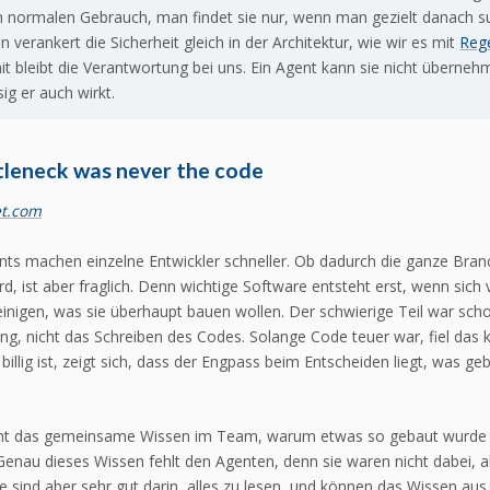
m normalen Gebrauch, man findet sie nur, wenn man gezielt danach s
 verankert die Sicherheit gleich in der Architektur, wie wir es mit
Reg
it bleibt die Verantwortung bei uns. Ein Agent kann sie nicht überneh
ig er auch wirkt.
tleneck was never the code
et.com
ts machen einzelne Entwickler schneller. Ob dadurch die ganze Bran
rd, ist aber fraglich. Denn wichtige Software entsteht erst, wenn sich 
nigen, was sie überhaupt bauen wollen. Der schwierige Teil war sc
ung, nicht das Schreiben des Codes. Solange Code teuer war, fiel das 
 billig ist, zeigt sich, dass der Engpass beim Entscheiden liegt, was g
 das gemeinsame Wissen im Team, warum etwas so gebaut wurde
. Genau dieses Wissen fehlt den Agenten, denn sie waren nicht dabei, a
ie sind aber sehr gut darin, alles zu lesen, und können das Wissen au