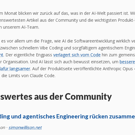
im Monat blicken wir zurück auf das, was in der AI-Welt passiert ist. 
senswertesten Artikel aus der Community und die wichtigsten Produkt
on unserem AI-Team.
 es vor allem um die Frage, wie AI die Softwareentwicklung wirklich v
zwischen schnellem Vibe Coding und sorgfältigem agentischem Engin
mt
. Der eigentliche Engpass
verlagert sich vom Code
hin zum gemein
r Organisation. Und AI lässt sich auch bewusst einsetzen, um
bessere
dafür langsamer
. Auf der Produktseite veröffentlichte Anthropic Opus 
 die Limits von Claude Code.
swertes aus der Community
ding und agentisches Engineering rücken zusamm
son ·
simonwillison.net