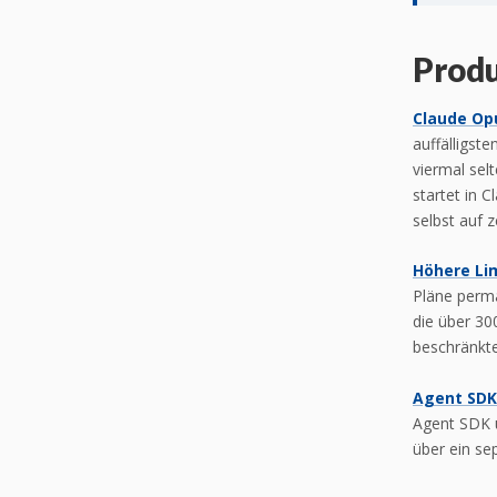
Prod
Claude Opu
auffälligste
viermal sel
startet in 
selbst auf z
Höhere Lim
Pläne perm
die über 30
beschränkte
Agent SDK
Agent SDK u
über ein se