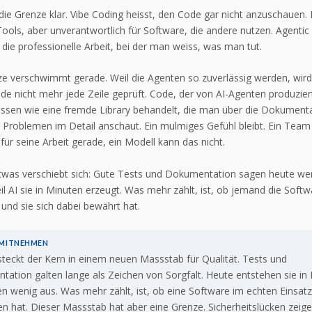
die Grenze klar. Vibe Coding heisst, den Code gar nicht anzuschauen. 
 Tools, aber unverantwortlich für Software, die andere nutzen. Agentic
 die professionelle Arbeit, bei der man weiss, was man tut.
e verschwimmt gerade. Weil die Agenten so zuverlässig werden, wir
de nicht mehr jede Zeile geprüft. Code, der von AI-Agenten produzier
essen wie eine fremde Library behandelt, die man über die Dokumenta
i Problemen im Detail anschaut. Ein mulmiges Gefühl bleibt. Ein Team
für seine Arbeit gerade, ein Modell kann das nicht.
twas verschiebt sich: Gute Tests und Dokumentation sagen heute we
il AI sie in Minuten erzeugt. Was mehr zählt, ist, ob jemand die Softw
 und sie sich dabei bewährt hat.
 MITNEHMEN
steckt der Kern in einem neuen Massstab für Qualität. Tests und
ation galten lange als Zeichen von Sorgfalt. Heute entstehen sie in
n wenig aus. Was mehr zählt, ist, ob eine Software im echten Einsat
n hat. Dieser Massstab hat aber eine Grenze. Sicherheitslücken zeige