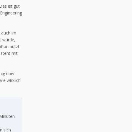
Das ist gut
 Engineering
d auch im
t wurde,
tion nutzt
 steht mit
nig über
are wirklich
 Minuten
z
n sich