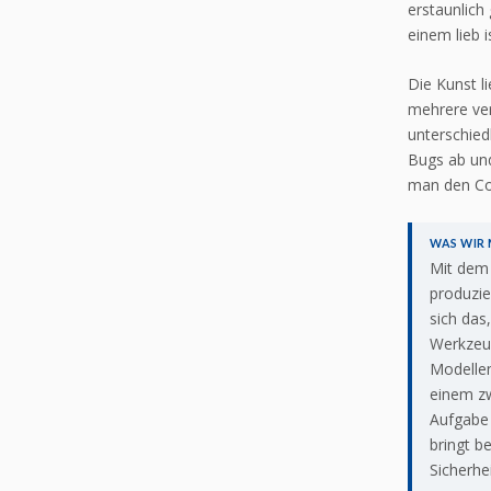
erstaunlich 
einem lieb i
Die Kunst li
mehrere ver
unterschied
Bugs ab und
man den Cod
WAS WIR
Mit dem
produzie
sich das
Werkzeug
Modellen
einem zw
Aufgabe 
bringt b
Sicherhe